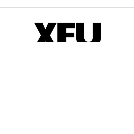
© 2025-2026
Guia d'entitats
XEU (Xarxa d'Entitats i Unions)
Programació web: Space Bits
Sobre XEU
Qui som
Contactar