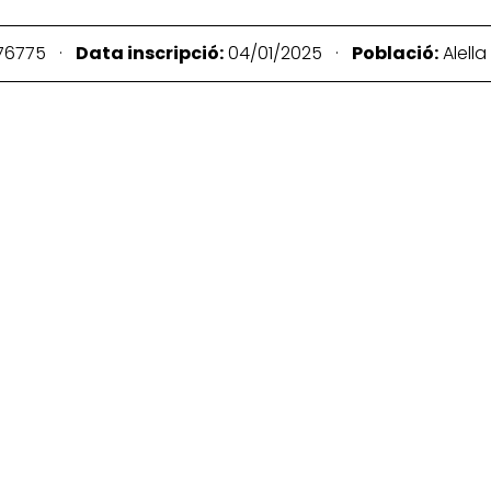
76775 ·
Data inscripció:
04/01/2025 ·
Població:
Alell