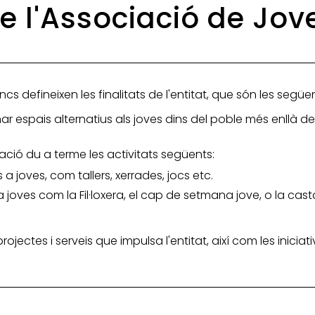
de l'Associació de Jov
ncs defineixen les finalitats de l'entitat, que són les següe
nar espais alternatius als joves dins del poble més enllà d
iació du a terme les activitats següents:
 a joves, com tallers, xerrades, jocs etc.
a joves com la Fil·loxera, el cap de setmana jove, o la cas
 projectes i serveis que impulsa l'entitat, així com les inic