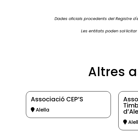
Dades oficials procedents del Registre d'
Les entitats poden sol·licita
Altres 
Associació CEP’S
Asso
Timb
Alella
d’Ale
Alel