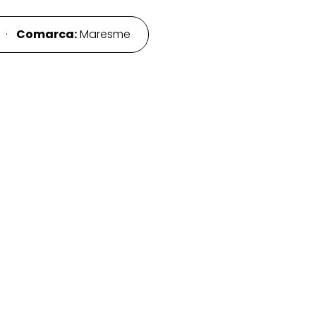
a ·
Comarca:
Maresme