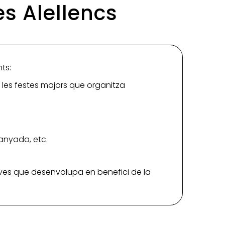
es Alellencs
nts:
e les festes majors que organitza
tanyada, etc.
iatives que desenvolupa en benefici de la