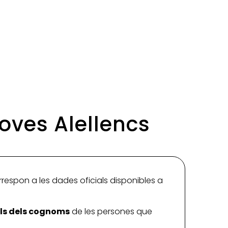
Joves Alellencs
rrespon a les dades oficials disponibles a
ials dels cognoms
de les persones que