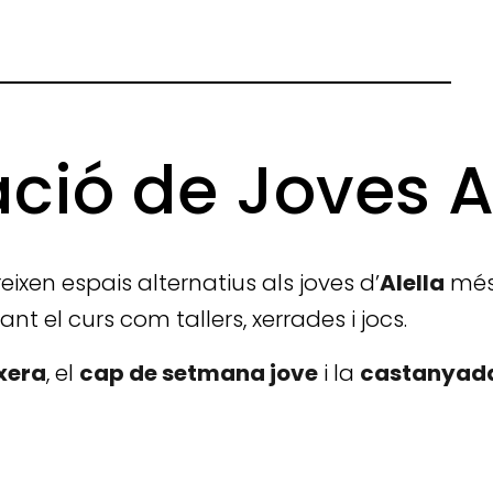
ció de Joves A
eixen espais alternatius als joves d’
Alella
més 
nt el curs com tallers, xerrades i jocs.
oxera
, el
cap de setmana jove
i la
castanyad