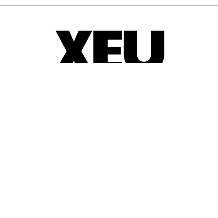
© 2025-2026
Guia d'entitats
XEU (Xarxa d'Entitats i Unions)
Programació web: Space Bits
Sobre XEU
Qui som
Contactar