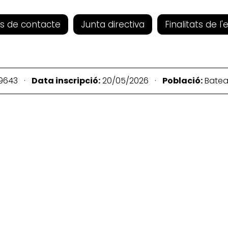
s de contacte
Junta directiva
Finalitats de l'
9643 ·
Data inscripció:
20/05/2026 ·
Població:
Bate