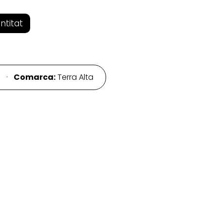
entitat
a ·
Comarca:
Terra Alta