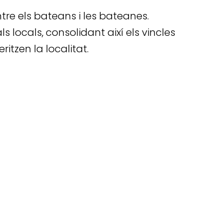
ntre els bateans i les bateanes.
s locals, consolidant així els vincles
itzen la localitat.