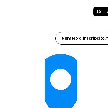
Dade
Número d'inscripció:
7