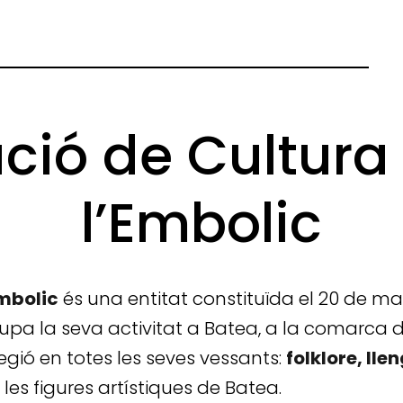
ció de Cultura
l’Embolic
Embolic
és una entitat constituïda el 20 de maig
upa la seva activitat a Batea, a la comarca de
egió en totes les seves vessants:
folklore, lle
 les figures artístiques de Batea.