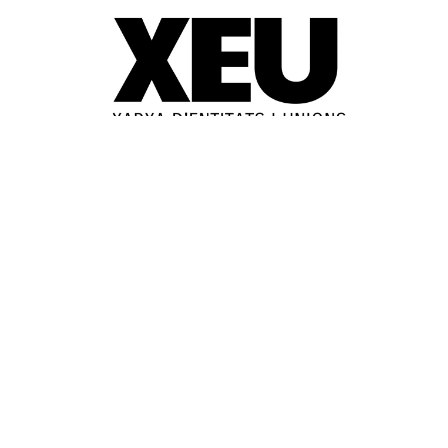
© 2025-2026
Guia d'entitats
XEU (Xarxa d'Entitats i Unions)
Programació web: Space Bits
Sobre XEU
Qui som
Contactar
Avis legal
Política de privadesa