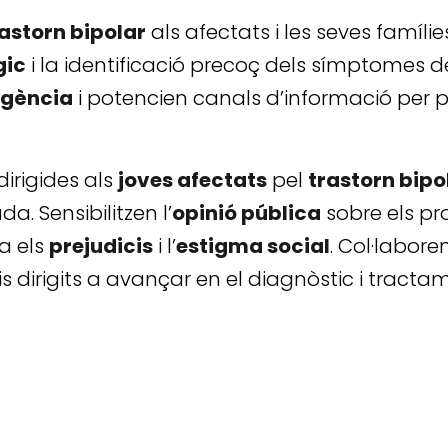
astorn bipolar
als afectats i les seves famíli
gic
i la identificació precoç dels símptomes d
rgència
i potencien canals d’informació per p
irigides als
joves afectats
pel
trastorn bipo
. Sensibilitzen l’
opinió pública
sobre els pr
ra els
prejudicis
i l’
estigma social
. Col·labore
is dirigits a avançar en el diagnòstic i tract