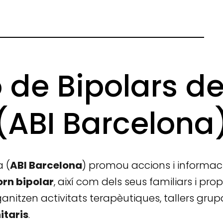
 de Bipolars d
(ABI Barcelona
a (
ABI Barcelona
) promou accions i informaci
orn bipolar
, així com dels seus familiars i pr
nitzen activitats terapèutiques, tallers grupa
itaris
.