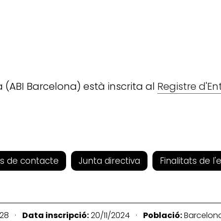
 (ABI Barcelona) està inscrita al
Registre d'En
s de contacte
Junta directiva
Finalitats de l'
28 ·
Data inscripció:
20/11/2024 ·
Població:
Barcelo