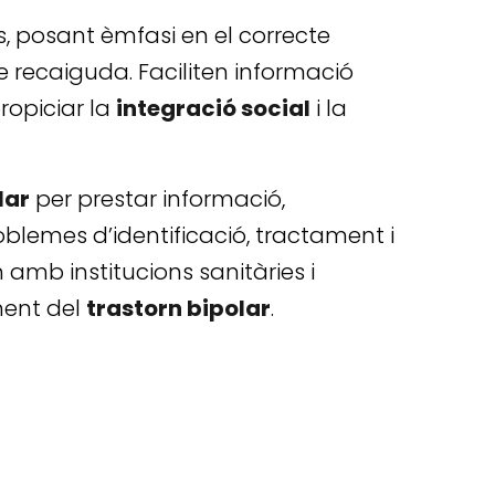
es, posant èmfasi en el correcte
e recaiguda. Faciliten informació
ropiciar la
integració social
i la
lar
per prestar informació,
oblemes d’identificació, tractament i
n amb institucions sanitàries i
ament del
trastorn bipolar
.