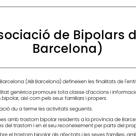
ssociació de Bipolars
Barcelona)
Barcelona (ABI Barcelona) defineixen les finalitats de l'ent
litat genèrica promoure tota classe d’accions i informacio
ipolar, així com pels seus familiars i propers.
iació du a terme les activitats següents:
es amb trastorn bipolar residents a la província de Barcel
 del trastorn i en el seu reconeixement per parts del prop
 el trastorn bipolar als afectats i les seves famílies, amb 