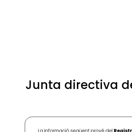
Junta directiva d
La informació següent prové del
Registr