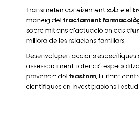
Transmeten coneixement sobre el
tr
maneig del
tractament farmacolò
sobre mitjans d’actuació en cas d’
u
millora de les relacions familiars.
Desenvolupen accions específiques d
assessorament i atenció especialitzada
prevenció del
trastorn
, lluitant cont
científiques en investigacions i estud