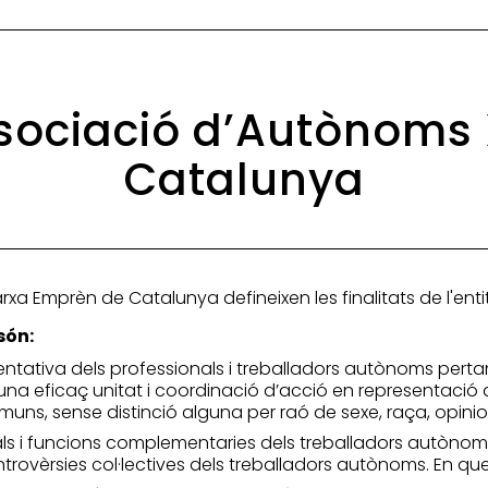
Associació d’Autònom
Catalunya
rxa Emprèn de Catalunya defineixen les finalitats de l'enti
són:
ntativa dels professionals i treballadors autònoms pertan
 una eficaç unitat i coordinació d’acció en representació 
ns, sense distinció alguna per raó de sexe, raça, opinion
als i funcions complementaries dels treballadors autònoms
ontrovèrsies col·lectives dels treballadors autònoms. En qu