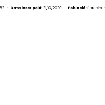
82 ·
Data inscripció:
21/10/2020 ·
Població:
Barcelo