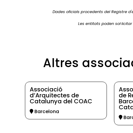
Dades oficials procedents del Registre d'
Les entitats poden sol·licita
Altres associa
Associació
Asso
d’Arquitectes de
de R
Catalunya del COAC
Barc
Cata
Barcelona
Bar