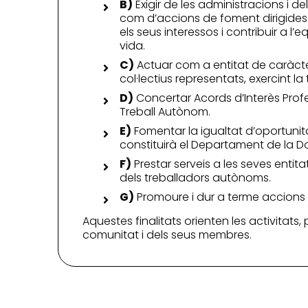
B)
Exigir de les administracions i d
com d’accions de foment dirigides a
els seus interessos i contribuir a l’
vida.
C)
Actuar com a entitat de caràcter
col·lectius representats, exercint l
D)
Concertar Acords d’Interès Profess
Treball Autònom.
E)
Fomentar la igualtat d’oportunita
constituirà el Departament de la Do
F)
Prestar serveis a les seves entit
dels treballadors autònoms.
G)
Promoure i dur a terme accions f
Aquestes finalitats orienten les activitats,
comunitat i dels seus membres.