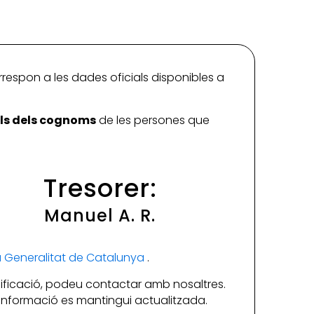
a
rrespon a les dades oficials disponibles a
ials dels cognoms
de les persones que
Tresorer:
Manuel A. R.
la Generalitat de Catalunya
.
ificació, podeu contactar amb nosaltres.
a informació es mantingui actualitzada.