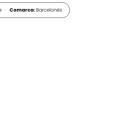
na ·
Comarca:
Barcelonès