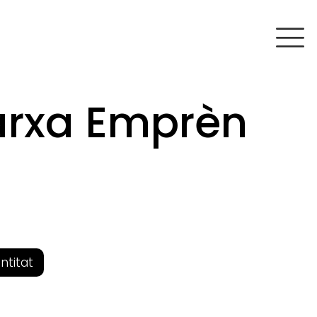
arxa Emprèn
entitat