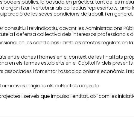
els poders públics, la posada en pràctica, tant de les mesu
 organitzar i vertebrar als col·lectius representats, amb 
equiparació de les seves condicions de treball, i en general, 
 consultiu i reivindicatiu, davant les Administracions Públ
a tutela i defensa col·lectiva dels interessos professionals
ional en les condicions i amb els efectes regulats en la Llei
ts entre dones i homes en el context de les finalitats pròpi
na en els termes establerts en el Capítol IV dels presents 
ats associades i fomentar l’associacionisme econòmic i repr
ormatives dirigides als col·lectius de profe
 projectes i serveis que impulsa l'entitat, així com les inic