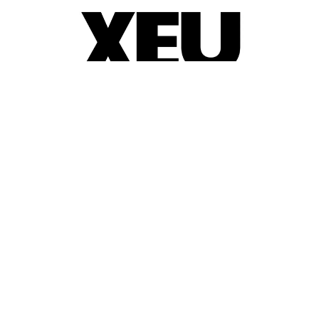
© 2025-2026
Guia d'entitats
XEU (Xarxa d'Entitats i Unions)
Programació web: Space Bits
Sobre XEU
Qui som
Contactar
Avis legal
Política de privadesa