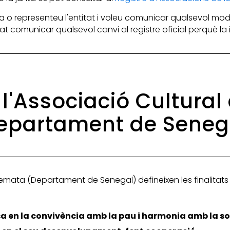
 o representeu l'entitat i voleu comunicar qualsevol mod
itat comunicar qualsevol canvi al registre oficial perquè l
e l'Associació Cultura
epartament de Seneg
lemata (Departament de Senegal) defineixen les finalitats 
sa en la convivència amb la pau i harmonia amb la so