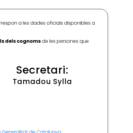
rrespon a les dades oficials disponibles a
ials dels cognoms
de les persones que
Secretari:
Tamadou Sylla
la Generalitat de Catalunya
.