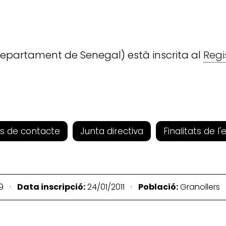
Departament de Senegal) està inscrita al
Regi
s de contacte
Junta directiva
Finalitats de l'
29 ·
Data inscripció:
24/01/2011 ·
Població:
Granollers