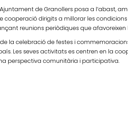
 l’Ajuntament de Granollers posa a l’abast, am
de cooperació dirigits a millorar les condicion
ant reunions periòdiques que afavoreixen la c
de la celebració de festes i commemoracions, en
país. Les seves activitats es centren en la co
a perspectiva comunitària i participativa.