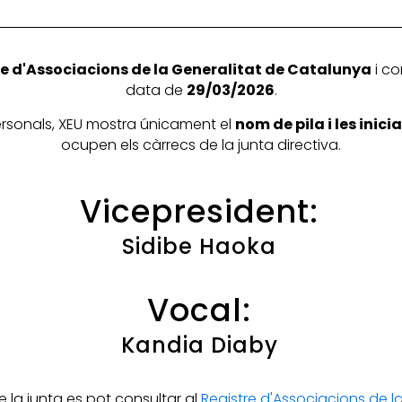
e d'Associacions de la Generalitat de Catalunya
i co
data de
29/03/2026
.
personals, XEU mostra únicament el
nom de pila i les inic
ocupen els càrrecs de la junta directiva.
Vicepresident:
Sidibe Haoka
Vocal:
Kandia Diaby
la junta es pot consultar al
Registre d'Associacions de 