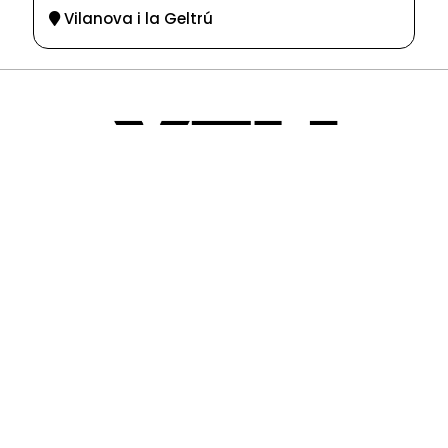
Vilanova i la Geltrú
© 2025-2026
Guia d'entitats
XEU (Xarxa d'Entitats i Unions)
Programació web: Space Bits
Sobre XEU
Qui som