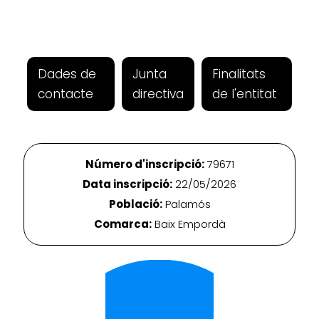
Dades de
Junta
Finalitats
contacte
directiva
de l'entitat
Número d'inscripció:
79671
Data inscripció:
22/05/2026
Població:
Palamós
Comarca:
Baix Empordà