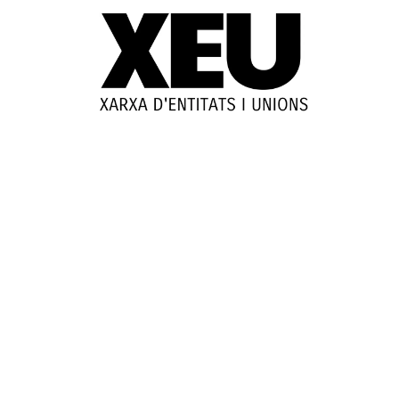
© 2025-2026
Guia d'entitats
XEU (Xarxa d'Entitats i Unions)
Programació web: Space Bits
Sobre XEU
Qui som
Contactar
Avis legal
Política de privadesa