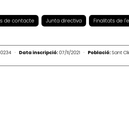
s de contacte
Junta directiva
Finalitats de l'
0234 ·
Data inscripció:
07/11/2021 ·
Població:
Sant Cl