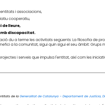
 entitats i associacions,
ciatiu cooperatiu,
i de lleure,
 amb discapacitat.
ociació du a terme les activitats següents: La filosofia de
fici a la comunitat, sigui quin sigui el seu àmbit: Grups m
 projectes i serveis que impulsa l'entitat, així com les inic
ntitats de la
Generalitat de Catalunya – Departament de Justícia, D