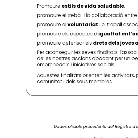
Promoure
estils de vida saludable
,
promoure el treball i la col·laboració entre
promoure el
voluntariat
i el treball asso
promoure els aspectes d’
igualtat en l’oc
promoure defensar els
drets dels joves
Per aconseguir les seves finalitats, l’ass
de les nostres accions abocant per un bene
emprenedors i iniciatives socials.
Aquestes finalitats orienten les activitats,
comunitat i dels seus membres.
Dades oficials procedents del Registre d'e