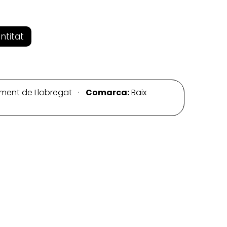
entitat
iment de Llobregat ·
Comarca:
Baix