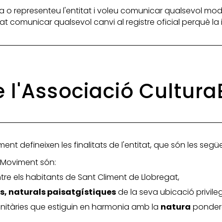
 o representeu l'entitat i voleu comunicar qualsevol mod
itat comunicar qualsevol canvi al registre oficial perquè l
de l'Associació Cultu
ent defineixen les finalitats de l'entitat, que són les segü
EnMoviment són:
tre els habitants de Sant Climent de Llobregat,
ls, naturals paisatgístiques
de la seva ubicació privile
nitàries que estiguin en harmonia amb la
natura
ponderan