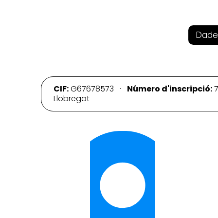
Dade
CIF:
G67678573 ·
Número d'inscripció:
7
Llobregat