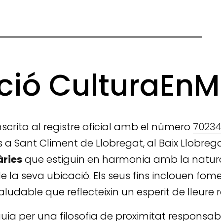
ció CulturaEn
inscrita al registre oficial amb el número
7023
s a Sant Climent de Llobregat, al Baix Llobrega
àries
que estiguin en harmonia amb la natura,
de la seva ubicació. Els seus fins inclouen fome
udable que reflecteixin un esperit de lleure ref
ia per una filosofia de proximitat responsab