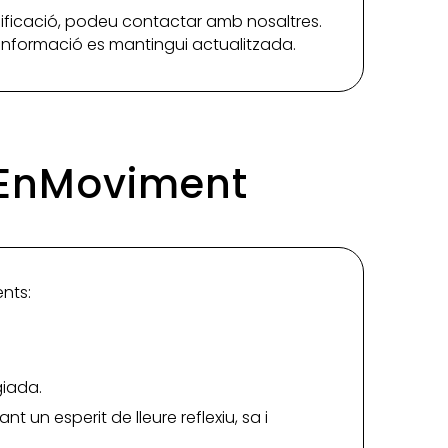
ificació, podeu contactar amb nosaltres.
a informació es mantingui actualitzada.
raEnMoviment
ents:
giada.
t un esperit de lleure reflexiu, sa i