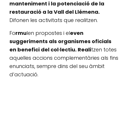
manteniment i la potenciació de la
restauració a la Vall del Llémena.
Difonen les activitats que realitzen.
Fo
rmu
len propostes i el
even
suggeriments als organismes oficials
en benefici del col·lectiu. Reali
tzen totes
aquelles accions complementàries als fins
enunciats, sempre dins del seu àmbit
d’actuació.