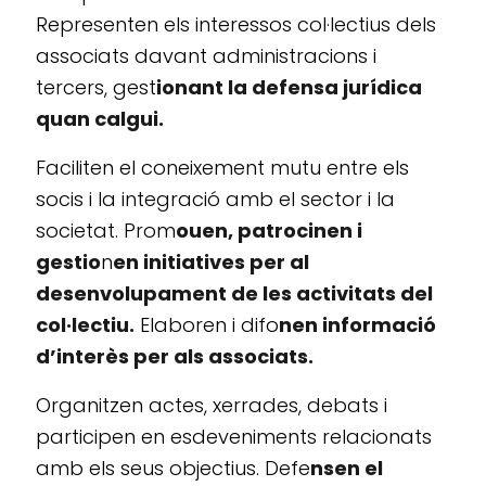
Representen els interessos col·lectius dels
associats davant administracions i
tercers, gest
ionant la defensa jurídica
quan calgui.
Faciliten el coneixement mutu entre els
socis i la integració amb el sector i la
societat. Prom
ouen, patrocinen i
gestio
n
en initiatives per al
desenvolupament de les activitats del
col·lectiu.
Elaboren i difo
nen informació
d’interès per als associats.
Organitzen actes, xerrades, debats i
participen en esdeveniments relacionats
amb els seus objectius. Defe
nsen el