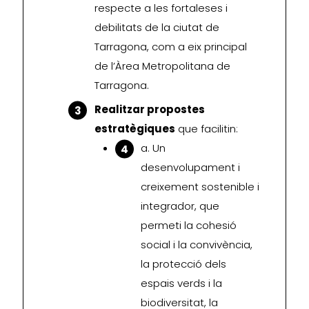
respecte a les fortaleses i
debilitats de la ciutat de
Tarragona, com a eix principal
de l’Àrea Metropolitana de
Tarragona.
Realitzar propostes
estratègiques
que facilitin:
a. Un
desenvolupament i
creixement sostenible i
integrador, que
permeti la cohesió
social i la convivència,
la protecció dels
espais verds i la
biodiversitat, la