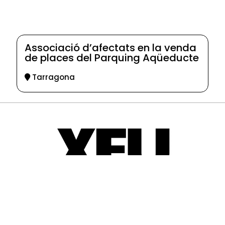
Associació d’afectats en la venda
de places del Parquing Aqüeducte
Tarragona
© 2025-2026
Guia d'entitats
XEU (Xarxa d'Entitats i Unions)