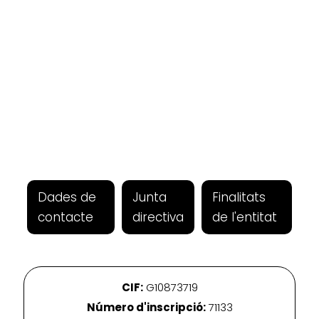
Dades de
Junta
Finalitats
contacte
directiva
de l'entitat
CIF:
G10873719
Número d'inscripció:
71133