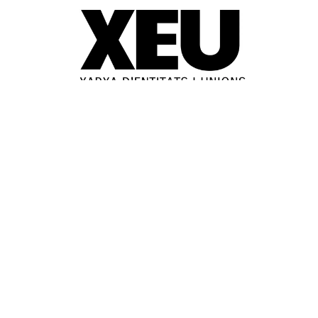
© 2025-2026
Guia d'entitats
XEU (Xarxa d'Entitats i Unions)
Programació web: Space Bits
Sobre XEU
Qui som
Contactar
Avis legal
Política de privadesa