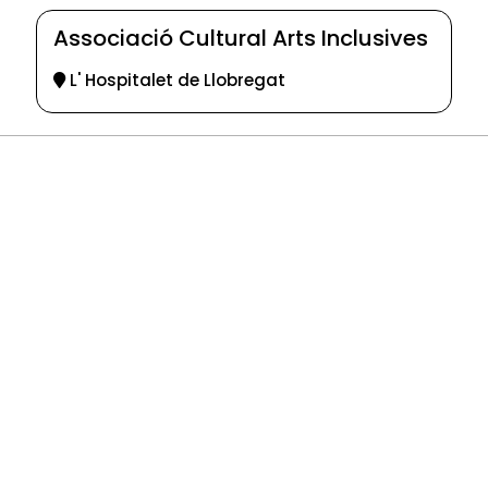
Associació Cultural Arts Inclusives
L' Hospitalet de Llobregat
© 2025-2026
Guia d'entitats
XEU (Xarxa d'Entitats i Unions)
Programació web: Space Bits