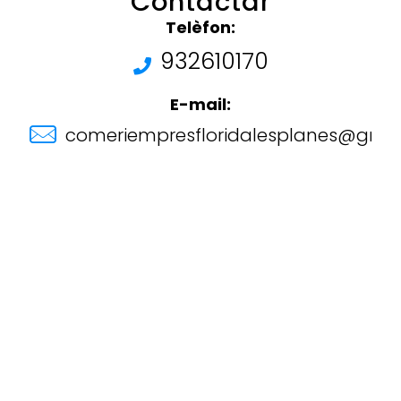
Contactar
Telèfon:
932610170
E-mail:
comeriempresfloridalesplanes@gma