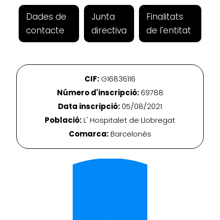
Dades de
Junta
Finalitats
contacte
directiva
de l'entitat
CIF:
G16836116
Número d'inscripció:
69788
Data inscripció:
05/08/2021
Població:
L' Hospitalet de Llobregat
Comarca:
Barcelonès