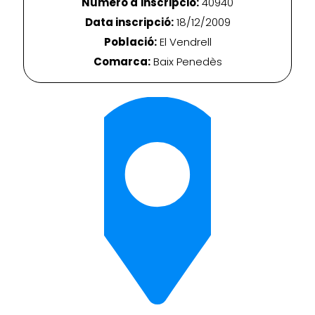
Número d'inscripció:
40940
Data inscripció:
18/12/2009
Població:
El Vendrell
Comarca:
Baix Penedès