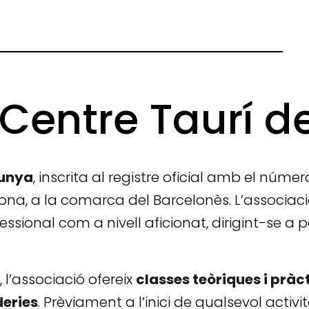
 Centre Taurí d
lunya
, inscrita al registre oficial amb el núme
na, a la comarca del Barcelonès. L’associaci
fessional com a nivell aficionat, dirigint-se 
 l’associació ofereix
classes teòriques i pràc
deries
. Prèviament a l’inici de qualsevol activi