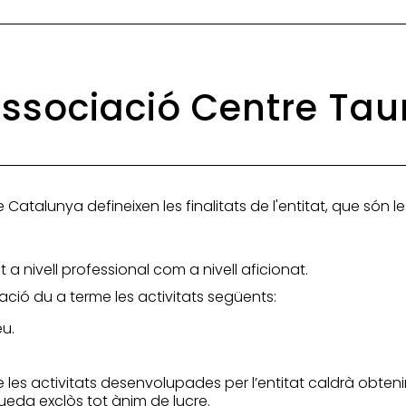
'Associació Centre Ta
 Catalunya defineixen les finalitats de l'entitat, que són l
 a nivell professional com a nivell aficionat.
iació du a terme les activitats següents:
eu.
 de les activitats desenvolupades per l’entitat caldrà obten
ueda exclòs tot ànim de lucre.