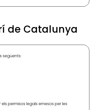
urí de Catalunya
es següents:
ir els permisos legals emesos per les