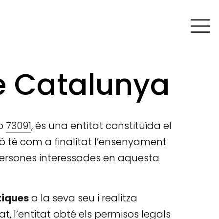
e Catalunya
ro
73091
, és una entitat constituïda el
ó té com a finalitat l’ensenyament
a persones interessades en aquesta
tiques
a la seva seu i realitza
tat, l’entitat obté els permisos legals