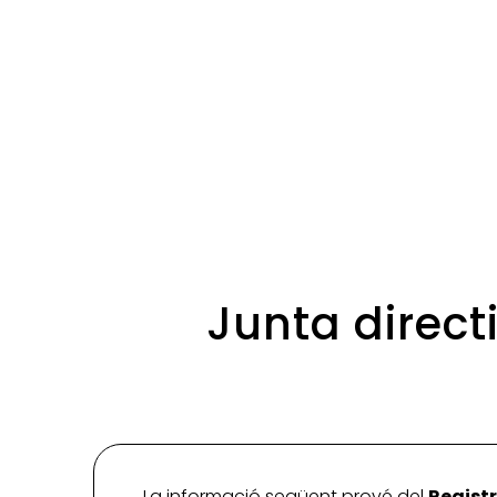
Junta direct
La informació següent prové del
Registr