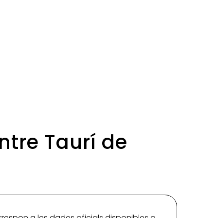
ntre Taurí de
rrespon a les dades oficials disponibles a