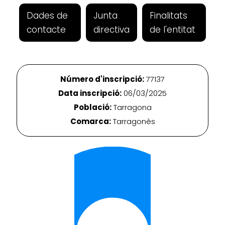
Dades de
Junta
Finalitats
contacte
directiva
de l'entitat
Número d'inscripció:
77137
Data inscripció:
06/03/2025
Població:
Tarragona
Comarca:
Tarragonès