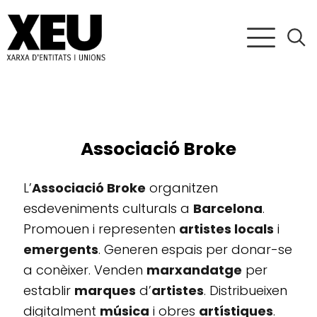
Associació Broke
L’
Associació Broke
organitzen
esdeveniments culturals a
Barcelona
.
Promouen i representen
artistes locals
i
emergents
. Generen espais per donar-se
a conèixer. Venden
marxandatge
per
establir
marques
d’
artistes
. Distribueixen
digitalment
música
i obres
artístiques
.