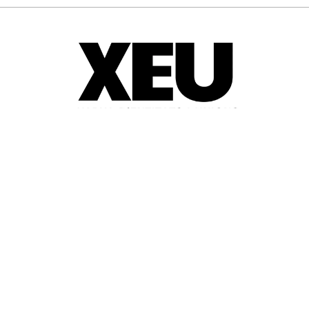
© 2025-2026
Guia d'entitats
XEU (Xarxa d'Entitats i Unions)
Programació web: Space Bits
Sobre XEU
Qui som
Contactar