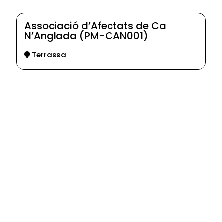
Associació d’Afectats de Ca
N’Anglada (PM-CAN001)
Terrassa
© 2025-2026
Guia d'entitats
XEU (Xarxa d'Entitats i Unions)
Programació web: Space Bits