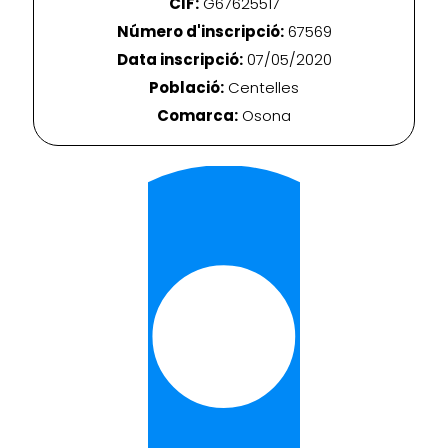
CIF:
G67625517
Número d'inscripció:
67569
Data inscripció:
07/05/2020
Població:
Centelles
Comarca:
Osona