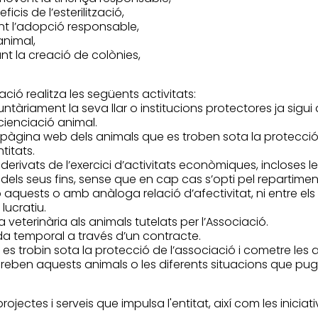
icis de l’esterilització,
t l’adopció responsable,
animal,
t la creació de colònies,
ació realitza les següents activitats:
àriament la seva llar o institucions protectores ja sigui
ienciació animal.
la pàgina web dels animals que es troben sota la protecció
titats.
, derivats de l’exercici d’activitats econòmiques, incloses 
els seus fins, sense que en cap cas s’opti pel repartiment 
uests o amb anàloga relació d’afectivitat, ni entre els s
lucratiu.
 veterinària als animals tutelats per l’Associació.
ida temporal a través d’un contracte.
 es trobin sota la protecció de l’associació i cometre les
e reben aquests animals o les diferents situacions que pu
 projectes i serveis que impulsa l'entitat, així com les inic