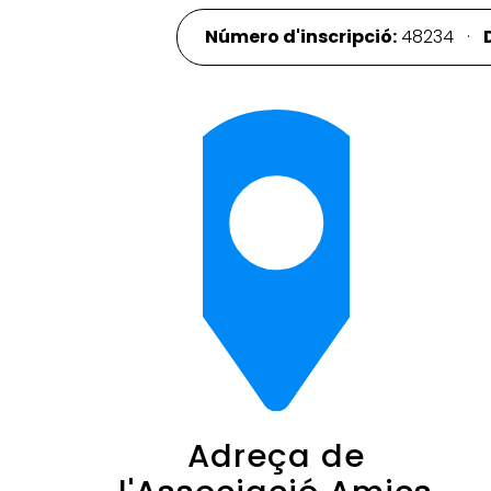
Número d'inscripció:
48234 ·
Adreça de