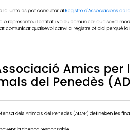
la junta es pot consultar al
Registre d'Associacions de 
 o representeu l'entitat i voleu comunicar qualsevol mod
itat comunicar qualsevol canvi al registre oficial perquè l
'Associació Amics per
mals del Penedès (A
efensa dels Animals del Penedès (ADAP) defineixen les finali
omovent la tinença responsable,