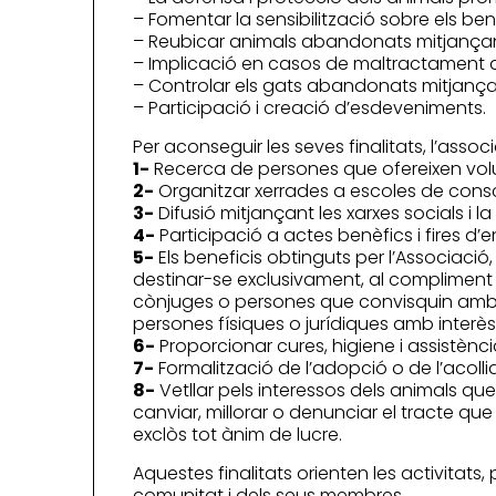
– Fomentar la sensibilització sobre els benef
– Reubicar animals abandonats mitjançan
– Implicació en casos de maltractament 
– Controlar els gats abandonats mitjançan
– Participació i creació d’esdeveniments.
Per aconseguir les seves finalitats, l’associ
1-
Recerca de persones que ofereixen volunt
2-
Organitzar xerrades a escoles de consc
3-
Difusió mitjançant les xarxes socials i 
4-
Participació a actes benèfics i fires d’en
5-
Els beneficis obtinguts per l’Associació
destinar-se exclusivament, al compliment d
cònjuges o persones que convisquin amb aq
persones físiques o jurídiques amb interès 
6-
Proporcionar cures, higiene i assistència
7-
Formalització de l’adopció o de l’acoll
8-
Vetllar pels interessos dels animals que
canviar, millorar o denunciar el tracte qu
exclòs tot ànim de lucre.
Aquestes finalitats orienten les activitats,
comunitat i dels seus membres.