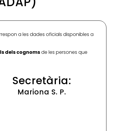
(ADAP)
rrespon a les dades oficials disponibles a
ials dels cognoms
de les persones que
Secretària:
Mariona S. P.