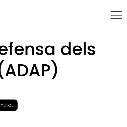
efensa dels
 (ADAP)
entitat