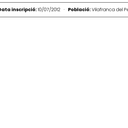
Data inscripció:
10/07/2012 ·
Població:
Vilafranca del