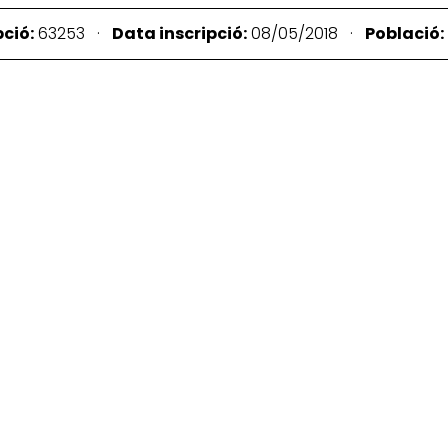
ció:
63253 ·
Data inscripció:
08/05/2018 ·
Població: