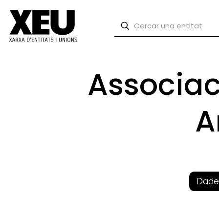
Associac
A
Dade