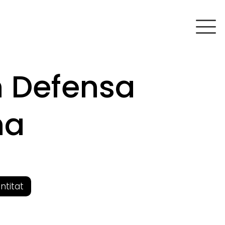
n Defensa
na
entitat