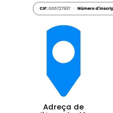
CIF:
G55727937 ·
Número d'inscrip
Adreça de