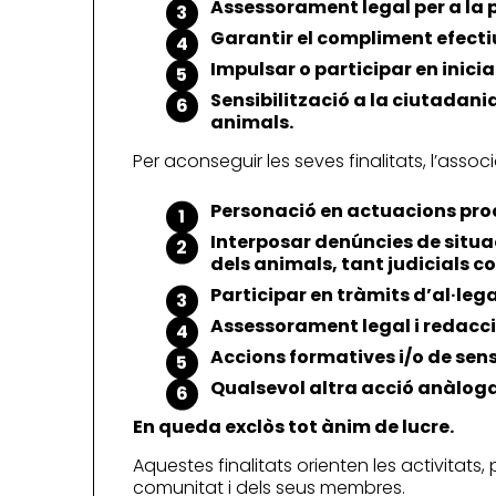
Assessorament legal per a la 
Garantir el compliment efectiu
Impulsar o participar en inicia
Sensibilització a la ciutadani
animals.
Per aconseguir les seves finalitats, l’associ
Personació en actuacions proce
Interposar denúncies de situa
dels animals, tant judicials 
Participar en tràmits d’al·leg
Assessorament legal i redacci
Accions formatives i/o de sens
Qualsevol altra acció anàloga d
En queda exclòs tot ànim de lucre.
Aquestes finalitats orienten les activitats,
comunitat i dels seus membres.