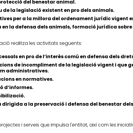
protecció del benestar animal.
 de la legislació existent en pro dels animals.
tives per a la millora del ordenament jurídic vigent e
a en la defensa dels animals, formació jurídica sobr
ació realitza les activitats següents:
ssals en pro de l’interès comú en defensa dels drets
cions de incompliment de la legislació vigent i que g
com administratives.
acions en normatives.
ó d’informes.
ibilizació.
irigida a la preservació i defensa del benestar dels a
 projectes i serveis que impulsa l'entitat, així com les inic