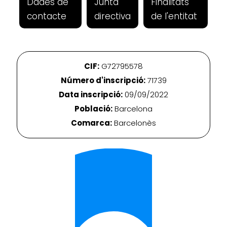
Dades de
Junta
Finalitats
contacte
directiva
de l'entitat
CIF:
G72795578
Número d'inscripció:
71739
Data inscripció:
09/09/2022
Població:
Barcelona
Comarca:
Barcelonès