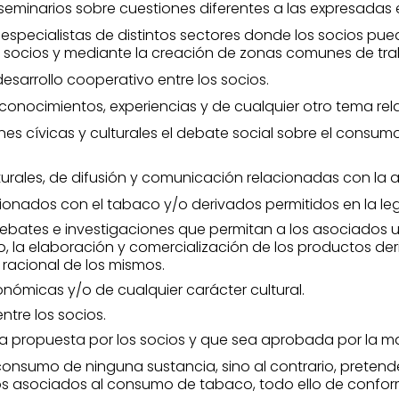
seminarios sobre cuestiones diferentes a las expresadas 
specialistas de distintos sectores donde los socios pued
 socios y mediante la creación de zonas comunes de trab
desarrollo cooperativo entre los socios.
 conocimientos, experiencias y de cualquier otro tema r
s cívicas y culturales el debate social sobre el consum
urales, de difusión y comunicación relacionadas con la a
ionados con el tabaco y/o derivados permitidos en la legi
 debates e investigaciones que permitan a los asociados
, la elaboración y comercialización de los productos de
racional de los mismos.
onómicas y/o de cualquier carácter cultural.
ntre los socios.
ica propuesta por los socios y que sea aprobada por la m
onsumo de ninguna sustancia, sino al contrario, pretend
s asociados al consumo de tabaco, todo ello de conformi