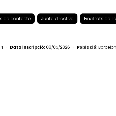
s de contacte
Junta directiva
Finalitats de l'
84 ·
Data inscripció:
08/05/2026 ·
Població:
Barcelo