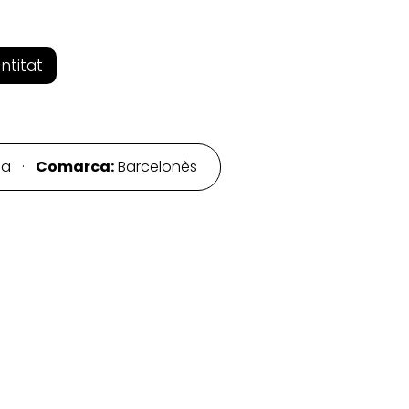
entitat
na ·
Comarca:
Barcelonès