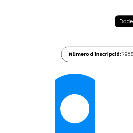
Dade
Número d'inscripció:
795