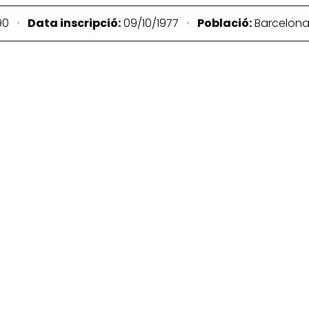
90 ·
Data inscripció:
09/10/1977 ·
Població:
Barcelon