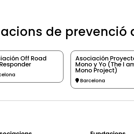
iacions de prevenció
iación Off Road
Asociación Proyect
t Responder
Mono y Yo (The I a
Mono Project)
celona
Barcelona
sociacions
Fundacions