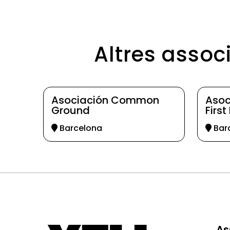
Altres assoc
Asociación Common
Asoc
Ground
Firs
Barcelona
Bar
As