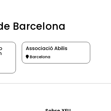
 de Barcelona
o
Associació Abilis
m
Barcelona
Sobre XEU