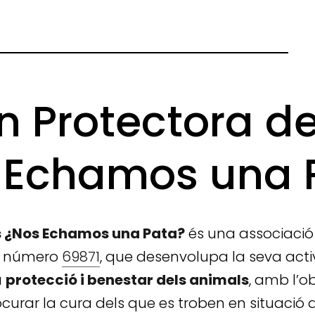
n Protectora d
 Echamos una 
s ¿Nos Echamos una Pata?
és una associació 
 el número
69871
, que desenvolupa la seva act
a
protecció i benestar dels animals
, amb l’o
urar la cura dels que es troben en situació de