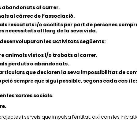
 abandonats al carrer.
als al càrrec de l’associació.
ls rescatats i/o acollits per part de persones comp
es necessitats al llarg de la seva vida.
 desenvoluparan les activitats següents:
e animals vistos i/o trobats al carrer.
mals perduts o abandonats.
articulars que declaren la seva impossibilitat de con
opció sempre que sigui possible, segons cada cas i le
en les xarxes socials.
re.
 projectes i serveis que impulsa l'entitat, així com les inic