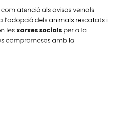
 com atenció als avisos veïnals
a l’adopció dels animals rescatats i
en les
xarxes socials
per a la
rsones compromeses amb la