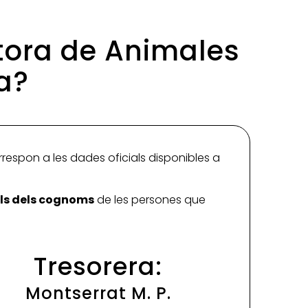
ctora de Animales
a?
rrespon a les dades oficials disponibles a
ials dels cognoms
de les persones que
Tresorera:
Montserrat M. P.