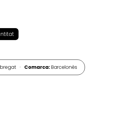
entitat
lobregat ·
Comarca:
Barcelonès