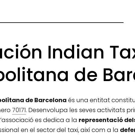
ción Indian Ta
olitana de Ba
politana de Barcelona
és una entitat constit
úmero
70171
. Desenvolupa les seves activitats p
’associació es dedica a la
representació dels
sional en el sector del taxi, així com a la
defe