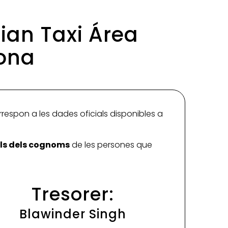
dian Taxi Área
lona
rrespon a les dades oficials disponibles a
ials dels cognoms
de les persones que
Tresorer:
Blawinder Singh