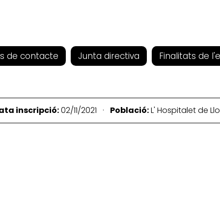
s de contacte
Junta directiva
Finalitats de l'
ata inscripció:
02/11/2021 ·
Població:
L' Hospitalet de L