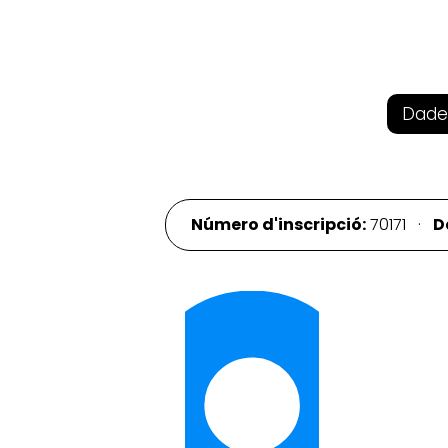
Dade
Número d'inscripció:
70171 ·
D