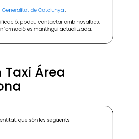
la Generalitat de Catalunya
.
ificació, podeu contactar amb nosaltres.
a informació es mantingui actualitzada.
n Taxi Área
lona
'entitat, que són les següents: