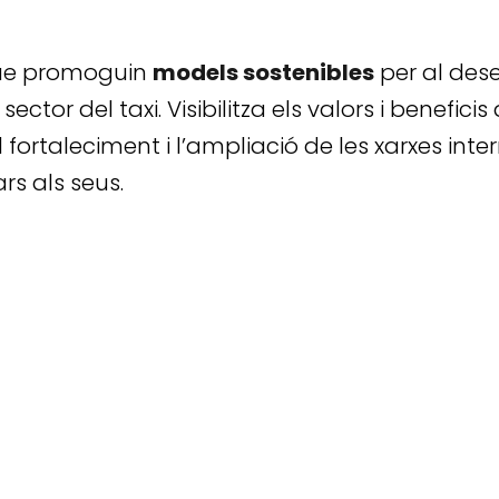
 que promoguin
models sostenibles
per al des
ector del taxi. Visibilitza els valors i benefici
l fortaleciment i l’ampliació de les xarxes inte
rs als seus.