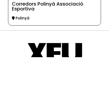
Corredors Polinyà Associació
Esportiva
Polinyà
© 2025-2026
Guia d'entitats
XEU (Xarxa d'Entitats i Unions)
Programació web: Space Bits