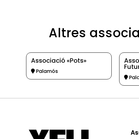
Altres associ
Associació «Pots»
Asso
Futu
Palamós
Pal
As