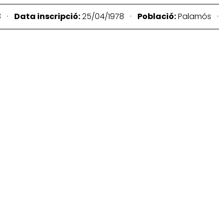
3 ·
Data inscripció:
25/04/1978 ·
Població:
Palamós 