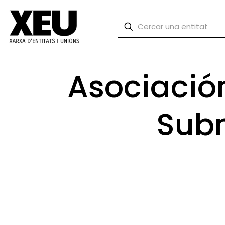
Asociació
Subn