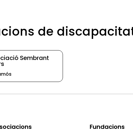
acions de discapacit
ciació Sembrant
rs
amós
sociacions
Fundacions