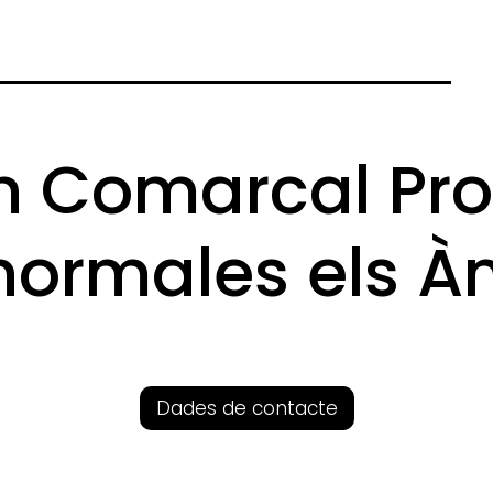
n Comarcal Pro
ormales els À
Dades de contacte