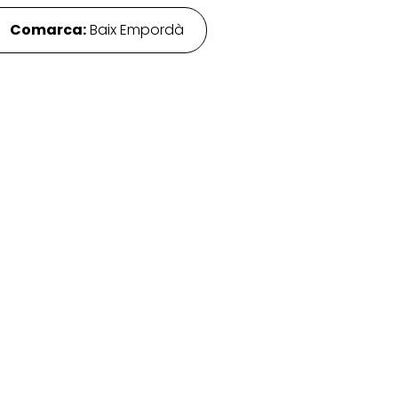
·
Comarca:
Baix Empordà