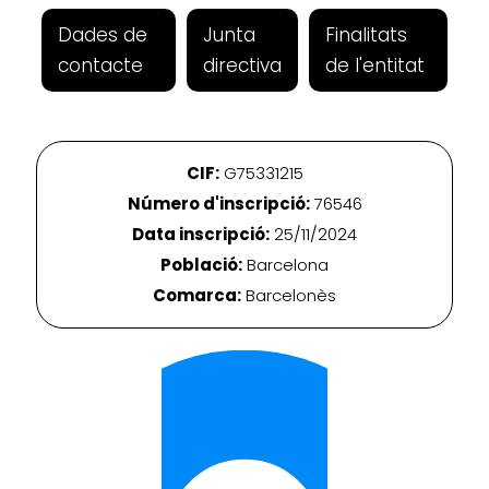
Dades de
Junta
Finalitats
contacte
directiva
de l'entitat
CIF:
G75331215
Número d'inscripció:
76546
Data inscripció:
25/11/2024
Població:
Barcelona
Comarca:
Barcelonès