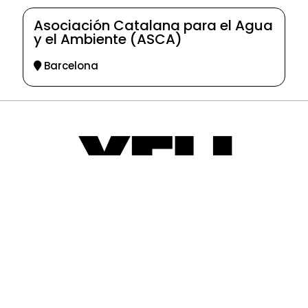
Asociación Catalana para el Agua
y el Ambiente (ASCA)
Barcelona
© 2025-2026
Guia d'entitats
XEU (Xarxa d'Entitats i Unions)
Programació web: Space Bits